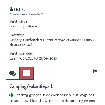
Hub C
Gepubliceerd op 25/06/2025
G
Verblijfstype :
V
Senioren (echt)paar
S
Plaatstype :
P
Basisprijs Comfortplaats (1 tent, caravan of camper / 1 auto /
B
elektriciteit 10A)
e
Verblijfsperiode :
V
van 14/06/2025 tot 21/06/2025
v
Camping/vakantiepark
Prachtig gelegen in de eikenbossen, rust, vogeltjes
en schaduw. Heerlijk zwembad op de camping en een