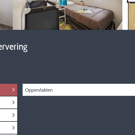
ervering
Oppervlakten