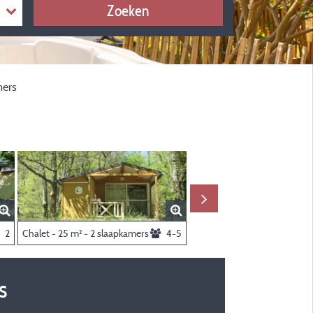
Zoeken
ette - 29 M² - 2 Slaapkamers
mers
2
Chalet - 25 m² - 2 slaapkamers
4-5
s