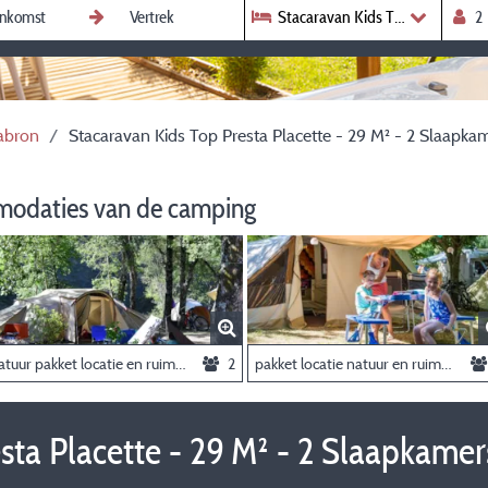
Stacaravan Kids Top Presta Plac
Jabron
Stacaravan Kids Top Presta Placette - 29 M² - 2 Slaapka
modaties van de camping
Natuur pakket locatie en ruimte Jabron (met elektriciteit)
2
pakket locatie natuur en ruimte centrum (met elektriciteit) 2 personen
sta Placette - 29 M² - 2 Slaapkamer