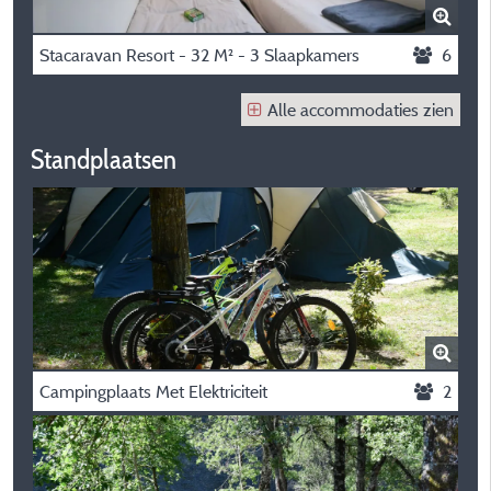
Stacaravan Resort - 32 M² - 3 Slaapkamers
6
Alle accommodaties zien
Standplaatsen
Campingplaats Met Elektriciteit
2