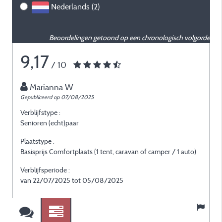
Nederlands (2)
Beoordelingen getoond op een chronologisch volgorde
9,17
/ 10
Marianna W
Gepubliceerd op 07/08/2025
G
Verblijfstype :
V
Senioren (echt)paar
I
Plaatstype :
P
Basisprijs Comfortplaats (1 tent, caravan of camper / 1 auto)
B
Verblijfsperiode :
V
van 22/07/2025 tot 05/08/2025
v