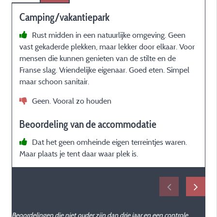
Camping/vakantiepark
Rust midden in een natuurlijke omgeving. Geen
vast gekaderde plekken, maar lekker door elkaar. Voor
w
mensen die kunnen genieten van de stilte en de
s
Franse slag. Vriendelijke eigenaar. Goed eten. Simpel
maar schoon sanitair.
Geen. Vooral zo houden
Beoordeling van de accommodatie
p
Dat het geen omheinde eigen terreintjes waren.
Maar plaats je tent daar waar plek is.
Beoordelingen die niet ouder zijn dan drie jaar en een controle