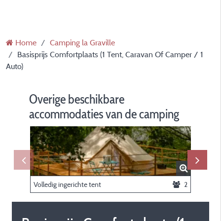
Home
Camping la Graville
Basisprijs Comfortplaats (1 Tent, Caravan Of Camper / 1
Auto)
Overige beschikbare
accommodaties van de camping
Volledig ingerichte tent
2
Cabane 