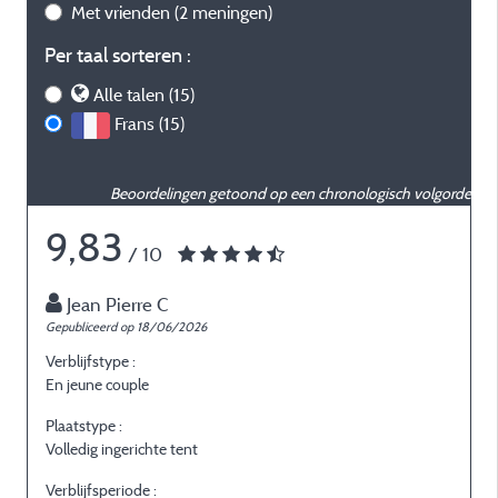
Met vrienden
(2 meningen)
Per taal sorteren :
Alle talen (15)
Frans (15)
Beoordelingen getoond op een chronologisch volgorde
9,83
/ 10
Jean Pierre C
Gepubliceerd op 18/06/2026
G
Verblijfstype :
V
En jeune couple
E
Plaatstype :
P
Volledig ingerichte tent
V
Verblijfsperiode :
V