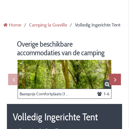
Home
Camping la Graville
Volledig Ingerichte Tent
Overige beschikbare
accommodaties van de camping
Basisprijs Comfortplaats (1 tent, caravan of camper / 1 auto)
1-6
Cabane 
Volledig Ingerichte Tent