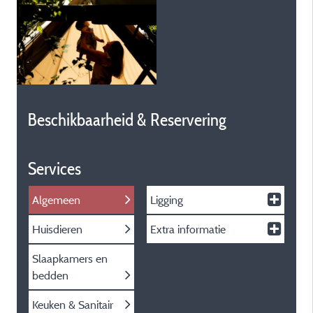
Beschikbaarheid & Reservering
Services
Algemeen
Ligging
Huisdieren
Extra informatie
Slaapkamers en
bedden
Keuken & Sanitair