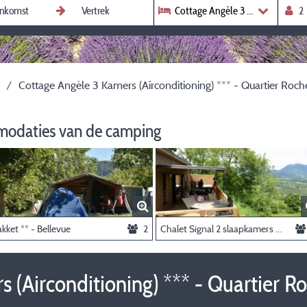
Cottage Angèle 3 Kamers (Airco
Cottage Angèle 3 Kamers (Airconditioning) *** - Quartier Ro
modaties van de camping
kket ** - Bellevue
2
Chalet Signal 2 slaapkamers 2 badkamers PREMIUM airconditioning + jacuzzi
 (Airconditioning) *** - Quartier 