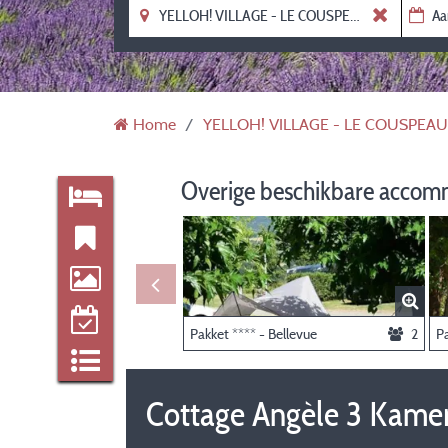
Home
YELLOH! VILLAGE - LE COUSPEAU
Overige beschikbare accom
Pakket **** - Bellevue
2
Pa
Cottage Angèle 3 Kamers