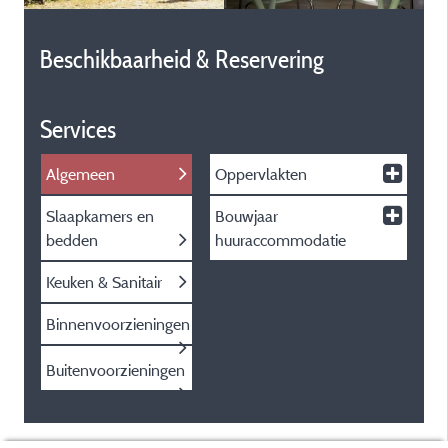
Beschikbaarheid & Reservering
Services
Algemeen
Oppervlakten
Slaapkamers en
Bouwjaar
bedden
huuraccommodatie
Keuken & Sanitair
Binnenvoorzieningen
Buitenvoorzieningen