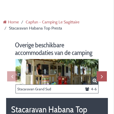
Home
Capfun - Camping Le Sagittaire
Stacaravan Habana Top Presta
Overige beschikbare
accommodaties van de camping
Stacaravan Grand Sud
4-6
Stacara
Stacaravan Habana Top