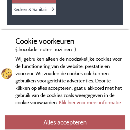
Keuken & Sanitair
Cookie voorkeuren
(chocolade, noten, rozijnen...)
Wij gebruiken alleen de noodzakelijke cookies voor
de functionering van de website, prestatie en
voorkeur. Wij zouden de cookies ook kunnen
gebruiken voor gerichtte advertenties. Door te
klikken op alles accepteren, gaat u akkoord met het
gebruik van de cookies zoals weergegeven in de
cookie voorwaarden.
Klik hier voor meer informatie
Informatie uitgever en contact
Alles accepteren
General terms of use