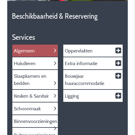
Beschikbaarheid & Reservering
Services
Algemeen
Oppervlakten
Huisdieren
Extra informatie
Slaapkamers en
Bouwjaar
bedden
huuraccommodatie
Keuken & Sanitair
Ligging
Schoonmaak
Binnenvoorzieningen