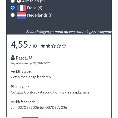
Alle talen (5)
Frans (4)
Nederlands (1)
Beoordelingen getoond op een chronologisch volgorde
4,55
/ 10
Pascal M
Gepubliceerd op 06/08/2026
G
Verblijfstype :
V
Gezin met jonge kinderen
E
Plaatstype :
P
Cottage Confort - Airconditioning - 2 slaapkamers
C
Verblijfsperiode :
V
van 02/08/2026 tot 03/08/2026
v