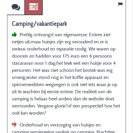
Camping/vakantiepark
Prettig ontvangst van eigenaresse. Entree ziet
netjes uit,maar huisjes zijn erg verouderd en er is
e
serieus onderhoud en reparatie nodig. We waren op
m
doorreis en hadden voor 175 euro een 6 persoons
t
stacaravan voor 1 dag.het leek wel een huisje voor 4
p
personen. Het was niet schoon,het bestek was erg
d
smerig,wster stond nog in het koffie apparaat en
d
spinnenwebben wegvegen is ook niet iets waar je op
s
zit te wachten bij eerste entree. De realiteit van de
camping is helaas heel anders dan de website doet
vermoeden. Vergane glorie?of een perspectief hoe het
ooit kan worden?
t
Onderhoud en verzorging van huisjes en
camping,vernieuwing sanitair op camping. Prachtige