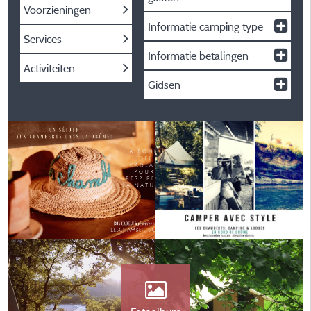
Voorzieningen
Informatie camping type
Services
Informatie betalingen
Activiteiten
Gidsen