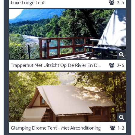
Luxe Lodge Tent
2-5
Trapperhut Met Uitzicht Op De Rivier En De Bergen
2-6
Glamping Drome Tent - Met Airconditioning
1-2