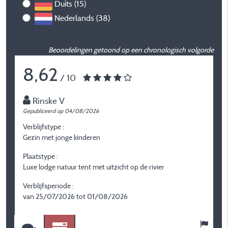
Duits (15)
Nederlands (38)
Beoordelingen getoond op een chronologisch volgorde
8,62
/ 10
Rinske V
Gepubliceerd op 04/08/2026
G
Verblijfstype :
Ve
Gezin met jonge kinderen
S
Plaatstype :
P
Luxe lodge natuur tent met uitzicht op de rivier
L
Verblijfsperiode :
V
van 25/07/2026 tot 01/08/2026
v