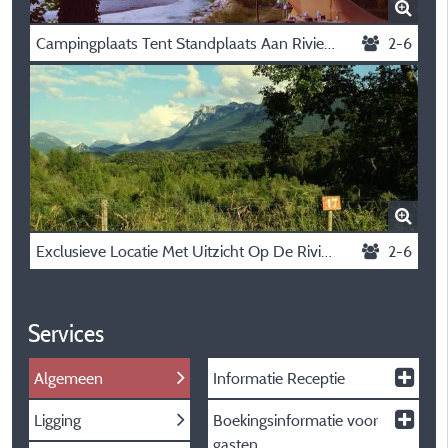
Campingplaats Tent Standplaats Aan Rivier Drôme
2-6
Exclusieve Locatie Met Uitzicht Op De Rivier En De Bergen. Caravan, Tent Of Camper
2-6
Services
Algemeen
Informatie Receptie
Ligging
Boekingsinformatie voor
gasten