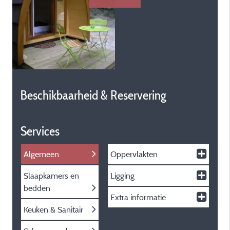
Beschikbaarheid & Reservering
Services
Algemeen
Oppervlakten
Slaapkamers en
Ligging
bedden
Extra informatie
Keuken & Sanitair