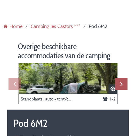
Home
Camping les Castors ***
Pod 6M2
Overige beschikbare
accommodaties van de camping
Standplaats : auto + tent/caravan of kampeerauto
1-2
Pod 6M2