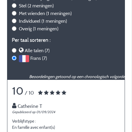
Stel
(2 meningen)
Met vrienden
(1 meningen)
Individueel
(1 meningen)
Overig
(1 meningen)
Per taal sorteren :
Alle talen (7)
Frans (7)
Beoordelingen getoond op een chronologisch volgorde
10
/ 10
Catherine T
Gepubliceerd op 01/09/2024
G
Verblijfstype :
V
En famille avec enfant(s)
E