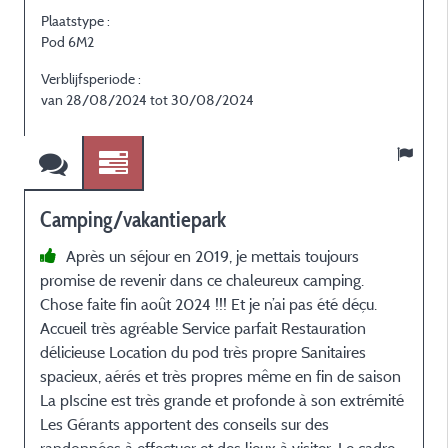
Plaatstype :
P
Pod 6M2
Verblijfsperiode :
V
van 28/08/2024 tot 30/08/2024
Camping/vakantiepark
Après un séjour en 2019, je mettais toujours
promise de revenir dans ce chaleureux camping.
s
Chose faite fin août 2024 !!! Et je n’ai pas été déçu.
Accueil très agréable Service parfait Restauration
délicieuse Location du pod très propre Sanitaires
spacieux, aérés et très propres même en fin de saison
La pIscine est très grande et profonde à son extrémité
Les Gérants apportent des conseils sur des