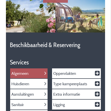
Beschikbaarheid & Reservering
Services
Algemeen
Oppervlakten
Huisdieren
Type kampeerplaats
Aansluitingen
Extra informatie
Sanitair
Ligging