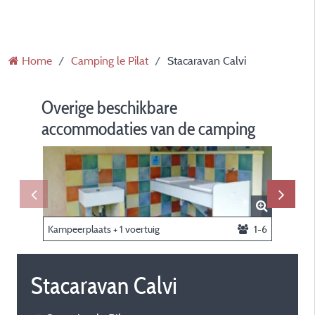
Home
Camping le Pilat
Stacaravan Calvi
Overige beschikbare
accommodaties van de camping
Kampeerplaats + 1 voertuig
1-6
Bungalo
Stacaravan Calvi