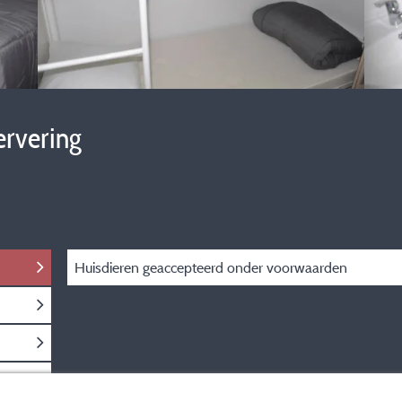
ervering
Huisdieren
geaccepteerd onder voorwaarden