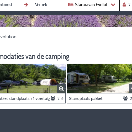
Stacaravan Evolution
volution
modaties van de camping
kket standplaats + 1 voertuig
2-6
Standplaats pakket
2