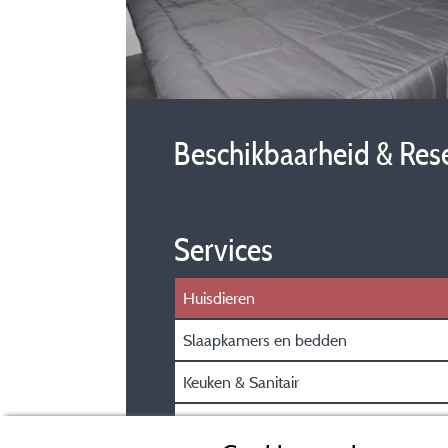
Beschikbaarheid & Res
Services
Huisdieren
Slaapkamers en bedden
Keuken & Sanitair
Buitenvoorzieningen