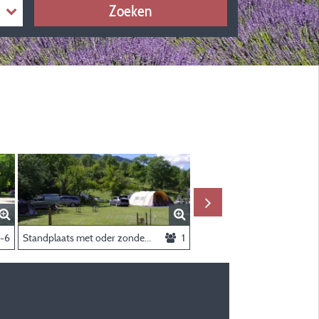
Zoeken
-6
Standplaats met oder zonder auto
1
Stacaravan Edelweiss