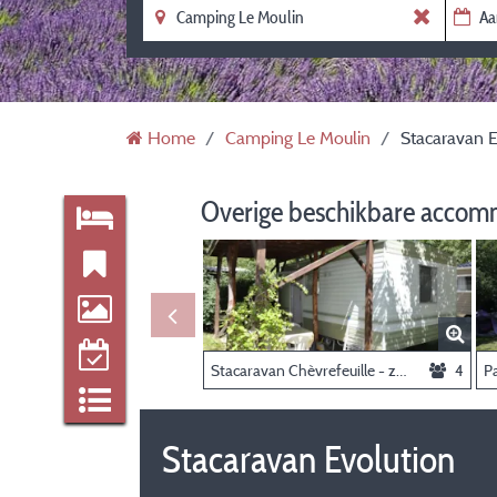
Home
Camping Le Moulin
Stacaravan E
Overige beschikbare accom
Stacaravan Chèvrefeuille - zonder privé sanitair
4
Pa
Stacaravan Evolution