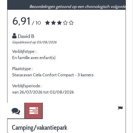
Beoordelingen getoond op een chronologisch volgorde
6,91
/ 10
David B
Gepubliceerd op 05/08/2026
G
Verblijfstype :
V
En famille avec enfant(s)
E
Plaatstype :
P
Stacaravan Ciela Confort Compact - 3 kamers
S
Verblijfsperiode :
V
van 26/07/2026 tot 02/08/2026
v
Camping/vakantiepark