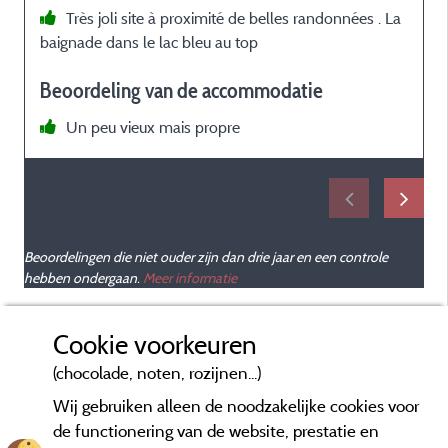
Très joli site à proximité de belles randonnées . La
baignade dans le lac bleu au top
a
o
Beoordeling van de accommodatie
p
Un peu vieux mais propre
e
q
d
s
Beoordelingen die niet ouder zijn dan drie jaar en een controle
hebben ondergaan.
Meer informatie
r
Cookie voorkeuren
c
(chocolade, noten, rozijnen...)
Wij gebruiken alleen de noodzakelijke cookies voor
d
de functionering van de website, prestatie en
p