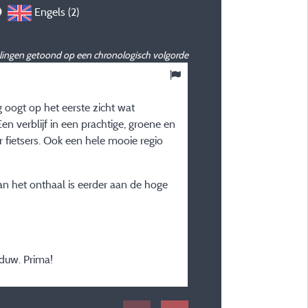
Engels (2)
ingen getoond op een chronologisch volgorde
10
/ 10
 oogt op het eerste zicht wat
Theresa O
n verblijf in een prachtige, groene en
Gepubliceerd op 25/06/2026
or fietsers. Ook een hele mooie regio
Verblijfstype :
Couple
an het onthaal is eerder aan de hoge
Plaatstype :
Locatie Confort 10A
Verblijfsperiode :
van 17/06/2026 tot 22/
duw. Prima!