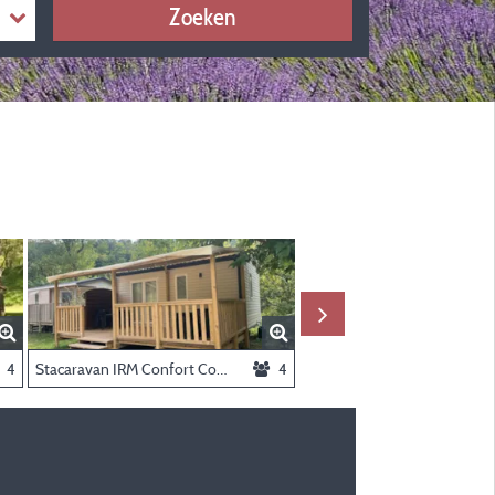
Zoeken
4
Stacaravan IRM Confort Compact - Airconditioning - 2 slaapkamers
4
Stacaravan Triga