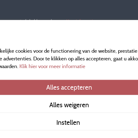
ar en een controle hebben ondergaan.
Meer informatie
elijke cookies voor de functionering van de website, prestati
 advertenties. Door te klikken op alles accepteren, gaat u akk
waarden.
Klik hier voor meer informatie
Informatie uitgever e
Alles accepteren
General terms of use
Alles weigeren
Contact gegevens
Instellen
Algemene verkoopvo