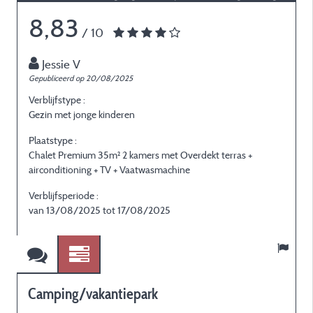
8,83
/ 10
Jessie V
Gepubliceerd op 20/08/2025
G
Verblijfstype :
V
Gezin met jonge kinderen
E
Plaatstype :
P
Chalet Premium 35m² 2 kamers met Overdekt terras +
C
airconditioning + TV + Vaatwasmachine
a
Verblijfsperiode :
V
van 13/08/2025 tot 17/08/2025
Camping/vakantiepark