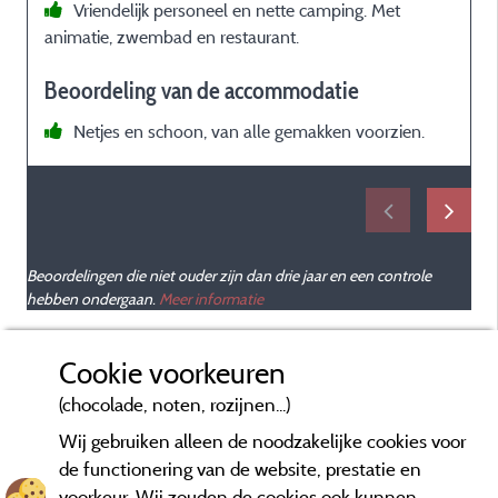
Vriendelijk personeel en nette camping. Met
animatie, zwembad en restaurant.
e
c
Beoordeling van de accommodatie
s
H
Netjes en schoon, van alle gemakken voorzien.
é
d
d
Beoordelingen die niet ouder zijn dan drie jaar en een controle
hebben ondergaan.
Meer informatie
c
Cookie voorkeuren
(chocolade, noten, rozijnen...)
Wij gebruiken alleen de noodzakelijke cookies voor
de functionering van de website, prestatie en
voorkeur. Wij zouden de cookies ook kunnen