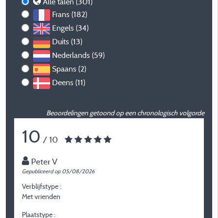
Alle talen (301)
Frans (182)
Engels (34)
Duits (13)
Nederlands (59)
Spaans (2)
Deens (11)
Beoordelingen getoond op een chronologisch volgorde
10
/ 10
Peter V
Gepubliceerd op 05/08/2026
G
Verblijfstype :
Ve
Met vrienden
J
Plaatstype :
P