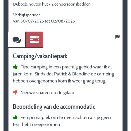
Dubbele houten hut - 2 eenpersoonsbedden
S
Verblijfsperiode :
V
van 30/07/2026 tot 02/08/2026
v
Camping/vakantiepark
C
Fijne camping in een prachtig gebied waar ik al
jaren kom. Sinds dat Patrick & Blandine de camping
l
hebben overgenomen kom ik weer graag terug.
Nieuwe snaren op de gitaar
w
Beoordeling van de accommodatie
B
Een prima plek om te overnachten als je geen
tent hebt meegenomen
G