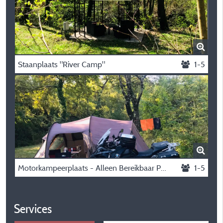
Staanplaats "River Camp"
1-5
Motorkampeerplaats - Alleen Bereikbaar Per Motor
1-5
Services