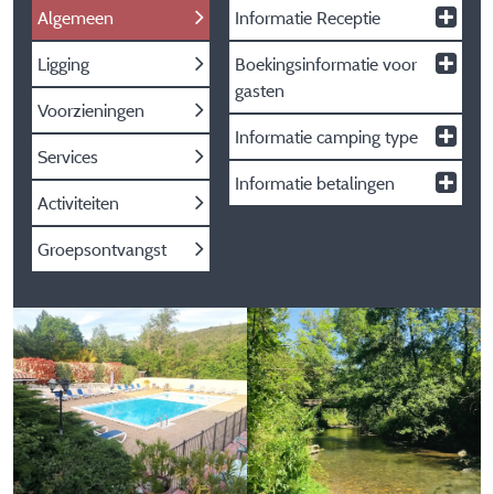
Algemeen
Informatie Receptie
Ligging
Boekingsinformatie voor
gasten
Voorzieningen
Informatie camping type
Services
Informatie betalingen
Activiteiten
Groepsontvangst