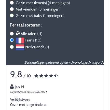
Gezin met tiener(s)
(4 meningen)
Met vrienden
(3 meningen)
Gezin met baby
(1 meningen)
Per taal sorteren :
Alle talen (11)
Frans (10)
Nederlands (1)
Beoordelingen getoond op een chronologisch volgorde
9,8
/ 10
Jan N
Gepubliceerd op 05/08/2024
G
Verblijfstype :
V
Gezin met jonge kinderen
E