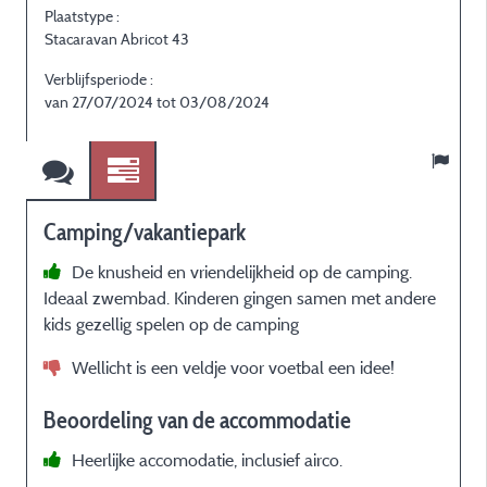
Plaatstype :
P
Stacaravan Abricot 43
S
Verblijfsperiode :
V
van 27/07/2024 tot 03/08/2024
Camping/vakantiepark
De knusheid en vriendelijkheid op de camping.
Ideaal zwembad. Kinderen gingen samen met andere
P
kids gezellig spelen op de camping
Wellicht is een veldje voor voetbal een idee!
p
Beoordeling van de accommodatie
Heerlijke accomodatie, inclusief airco.