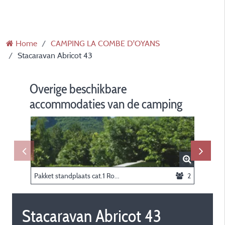
Home
CAMPING LA COMBE D'OYANS
Stacaravan Abricot 43
Overige beschikbare
accommodaties van de camping
Pakket standplaats cat.1 Roze
2
Tent biv
Stacaravan Abricot 43