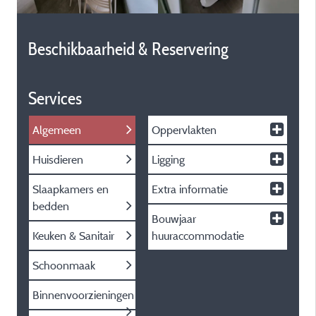
Beschikbaarheid & Reservering
Services
Algemeen
Oppervlakten
Huisdieren
Ligging
Slaapkamers en
Extra informatie
bedden
Bouwjaar
Keuken & Sanitair
huuraccommodatie
Schoonmaak
Binnenvoorzieningen