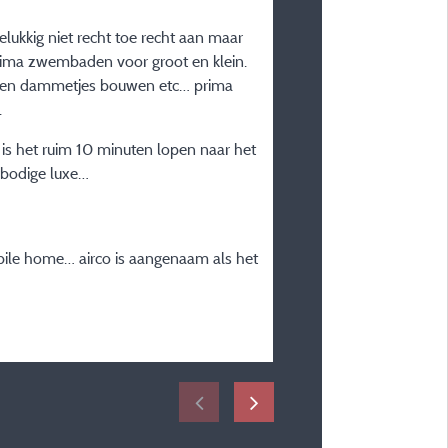
/ 10
lukkig niet recht toe recht aan maar
Chrissie H
Prima zwembaden voor groot en klein.
Gepubliceerd op 05/08/2025
enen dammetjes bouwen etc… prima
Verblijfstype :
.
Gezin met jonge kinderen
t is het ruim 10 minuten lopen naar het
Plaatstype :
rbodige luxe…
Chalet MAEVA PREMIUM (ui
bergen) nr. 5, 20, 21 -
Verblijfsperiode :
obile home… airco is aangenaam als het
van 26/07/2025 tot 03