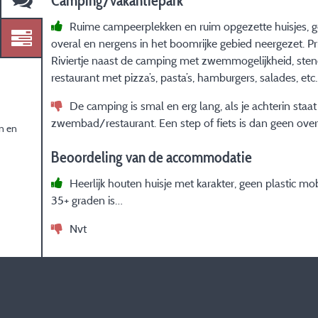
Camping/vakantiepark
Ruime campeerplekken en ruim opgezette huisjes, ge
overal en nergens in het boomrijke gebied neergezet. 
Riviertje naast de camping met zwemmogelijkheid, st
restaurant met pizza’s, pasta’s, hamburgers, salades, etc.
De camping is smal en erg lang, als je achterin staa
zwembad/restaurant. Een step of fiets is dan geen ove
n en
Beoordeling van de accommodatie
Heerlijk houten huisje met karakter, geen plastic m
35+ graden is…
Nvt