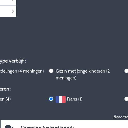
ype verblijf :
rdelingen
(4 meningen)
Gezin met jonge kinderen
(2
meningen)
eren :
len (4)
Frans (1)
Beoordel