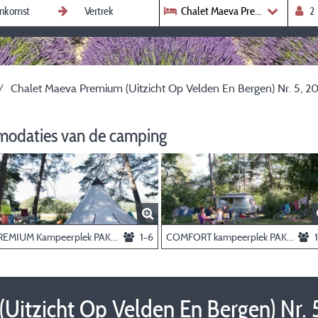
Chalet Maeva Premium (Uitzicht 
Chalet Maeva Premium (Uitzicht Op Velden En Bergen) Nr. 5, 20,
modaties van de camping
PREMIUM Kampeerplek PAKKET(uitzicht op velden of rivier),personen en elektriciteit extra
1-6
COMFORT kampeerplek PAKKET, personen en elektriciteit te boeken als optie
itzicht Op Velden En Bergen) Nr. 5,