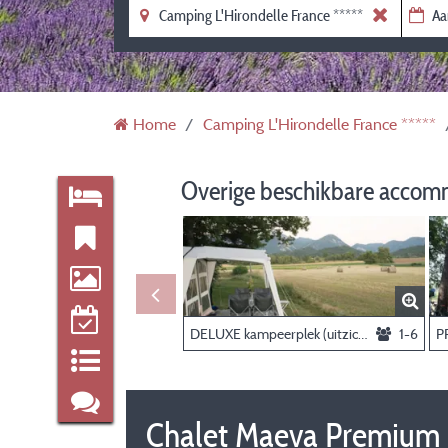
Home
Camping L'Hirondelle France *****
Overige beschikbare accom
DELUXE kampeerplek (uitzicht op de velden & privé badkamer), personen en elektriciteit te boeken als optie
1-6
Chalet Maeva Premium (U