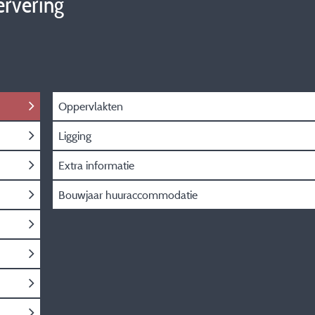
ervering
Oppervlakten
Ligging
Extra informatie
Bouwjaar huuraccommodatie