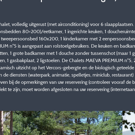
, volledig uitgerust (met airconditioning) voor 6 slaapplaatsen
sbedden 80×200)/eetkamer, 1 ingerichte keuken, 1 doucheruimte (1 X
ot tweepersoonsbed 160x200, 1 kinderkamer met 2 eenpersoonsbe
 n°5 is aangepast aan rolstoelgebruikers. De keuken en badkamer
ten, 1 grote badkamer met 1 douche zonder tussenschot (maar 1 gordi
oelen, 1 gasbakplaat, 2 ligstoelen. De Chalets MAEVA PREMIUM n°5, 
amisch uitzicht op het Vercors-gebergte en de biologisch geteel
 de diensten (waterpark, animatie, spelletjes, miniclub, restauran
en bij de opmerkingen van uw reservering (controleer vooraf de be
t te zijn, moet worden afgesloten na uw reservering (internetaa