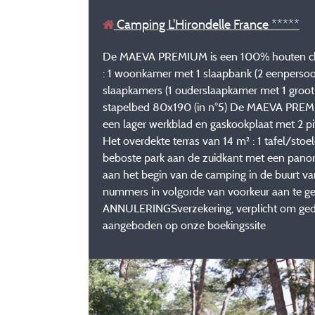
Camping L'Hirondelle France *****
De MAEVA PREMIUM is een 100% houten chalet
: 1 woonkamer met 1 slaapbank (2 eenpersoon
slaapkamers (1 ouderslaapkamer met 1 gro
stapelbed 80x190 (in n°5) De MAEVA PREMIUM
een lager werkblad en gaskookplaat met 2 pit
Het overdekte terras van 14 m² : 1 tafel/st
beboste park aan de zuidkant met een panor
aan het begin van de camping in de buurt van
nummers in volgorde van voorkeur aan te gev
ANNULERINGSverzekering, verplicht om gedek
aangeboden op onze boekingssite