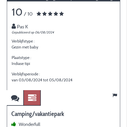
10
/ 10
Pas K
Gepubliceerd op 06/08/2024
G
Verblijfstype :
V
Gezin met baby
G
Plaatstype :
P
Indiase tipi
I
Verblijfsperiode :
V
van 03/08/2024 tot 05/08/2024
Camping/vakantiepark
Wonderfull