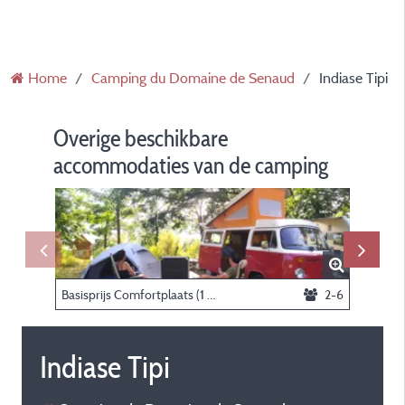
Home
Camping du Domaine de Senaud
Indiase Tipi
Overige beschikbare
accommodaties van de camping
Basisprijs Comfortplaats (1 caravan of camper / 1 auto / elektriciteit)
2-6
Natuurpa
Indiase Tipi